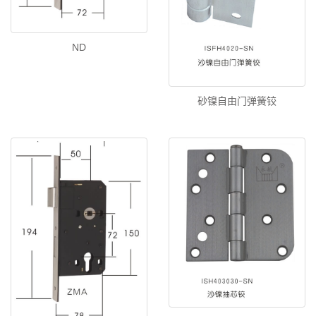
ND
砂镍自由门弹簧铰