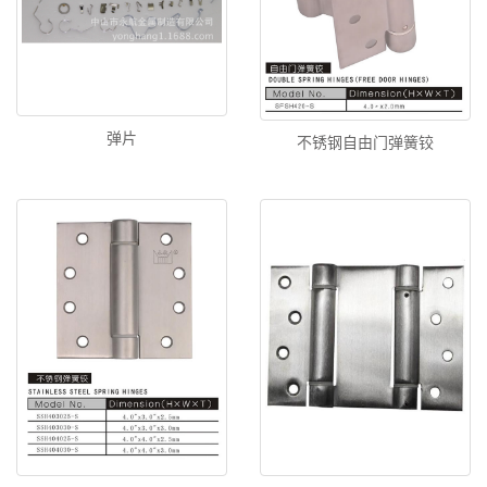
弹片
不锈钢自由门弹簧铰